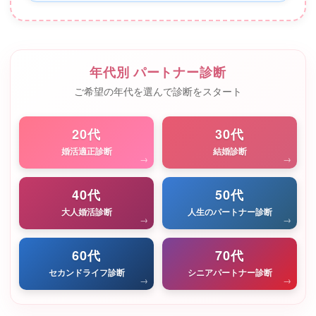
年代別 パートナー診断
ご希望の年代を選んで診断をスタート
20代
30代
婚活適正診断
結婚診断
→
→
40代
50代
大人婚活診断
人生のパートナー診断
→
→
60代
70代
セカンドライフ診断
シニアパートナー診断
→
→