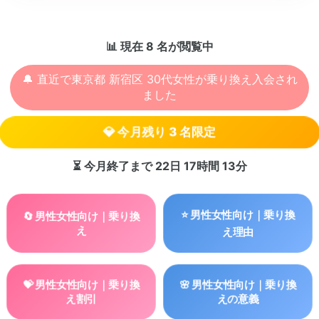
📊 現在
8
名が閲覧中
🔔 直近で東京都 新宿区 30代女性が乗り換え入会され
ました
💎 今月残り
3
名限定
⏳ 今月終了まで
22日 17時間 13分
⭐ 男性女性向け｜乗り換
🔄 男性女性向け｜乗り換
え
え理由
💝 男性女性向け｜乗り換
🌸 男性女性向け｜乗り換
え割引
えの意義