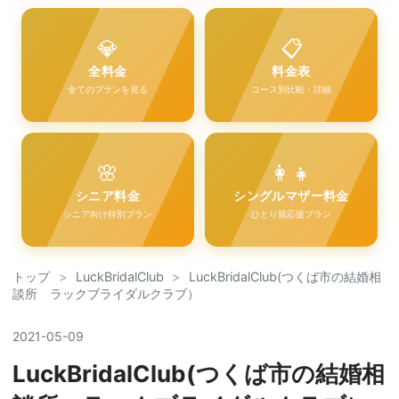
💎
📋
全料金
料金表
全てのプランを見る
コース別比較・詳細
🌸
👩‍👧
シニア料金
シングルマザー料金
シニア向け特別プラン
ひとり親応援プラン
トップ
>
LuckBridalClub
>
LuckBridalClub(つくば市の結婚相
談所 ラックブライダルクラブ）
2021
-
05
-
09
LuckBridalClub(つくば市の結婚相