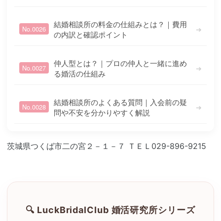
結婚相談所の料金の仕組みとは？｜費用
➔
No.0026
の内訳と確認ポイント
仲人型とは？｜プロの仲人と一緒に進め
➔
No.0027
る婚活の仕組み
結婚相談所のよくある質問｜入会前の疑
➔
No.0028
問や不安を分かりやすく解説
茨城県つくば市二の宮２－１－７ ＴＥＬ029-896-9215
🔍 LuckBridalClub 婚活研究所シリーズ